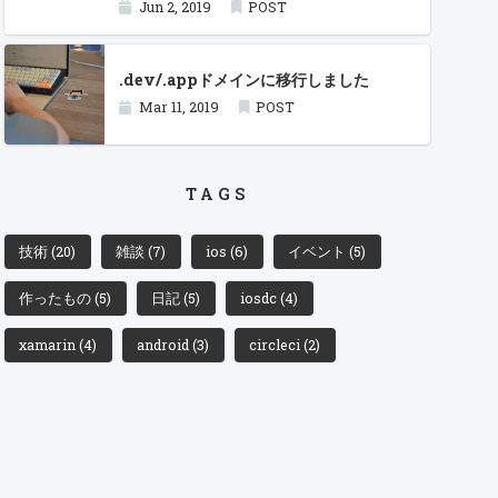
Jun 2, 2019
POST
.dev/.appドメインに移行しました
Mar 11, 2019
POST
TAGS
技術
(20)
雑談
(7)
ios
(6)
イベント
(5)
作ったもの
(5)
日記
(5)
iosdc
(4)
xamarin
(4)
android
(3)
circleci
(2)