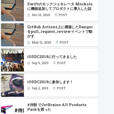
Swiftのモックジェネレータ Mockolo
に機能追加してプロダクトに導入した話
Dec 10, 2020
POST
GitHub Actions上に構築したDanger
をpull_request_reviewイベントで動
かす
May 31, 2020
POST
iOSDC2019に行ってきました
Sep 9, 2019
POST
iOSDC2019に参加します！
Sep 2, 2019
POST
#侍割 でJetBrains All Products
Packを買った