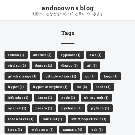
andooown's blog
技術のことなどをつらつらと書いていきます
Tags
admob (1)
android (3)
appcode (1)
aws (1)
circleci (2)
danger (1)
django (1)
git (1)
git-challenge (1)
github-actions (1)
go (1)
hugo (1)
hyper (1)
hyper-afterglow (1)
ios (6)
iosdc (4)
jetbrains (1)
keras (1)
node (1)
oh-my-zsh (1)
opencv (1)
prezto (1)
pycharm (1)
python (1)
roadworker (1)
route-53 (1)
swift/objective-c (1)
tmux (1)
webstorm (1)
xamarin (4)
zsh (1)