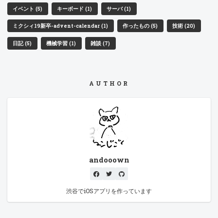
イベント (5)
キーボード (1)
サーバ (1)
ミクシィ19新卒-advent-calendar (1)
作ったもの (5)
技術 (20)
日記 (5)
機械学習 (1)
雑談 (7)
AUTHOR
andooown
渋谷でiOSアプリを作っています