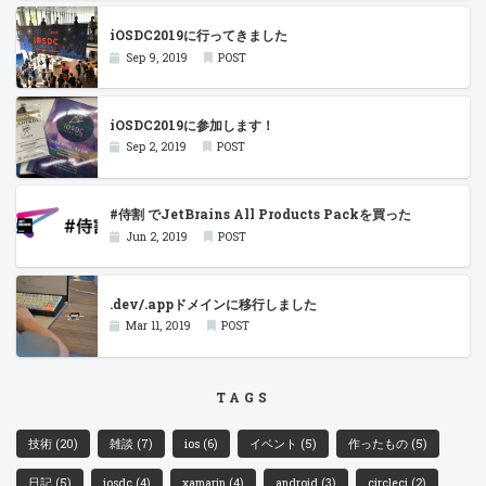
iOSDC2019に行ってきました
Sep 9, 2019
POST
iOSDC2019に参加します！
Sep 2, 2019
POST
#侍割 でJetBrains All Products Packを買った
Jun 2, 2019
POST
.dev/.appドメインに移行しました
Mar 11, 2019
POST
TAGS
技術
(20)
雑談
(7)
ios
(6)
イベント
(5)
作ったもの
(5)
日記
(5)
iosdc
(4)
xamarin
(4)
android
(3)
circleci
(2)