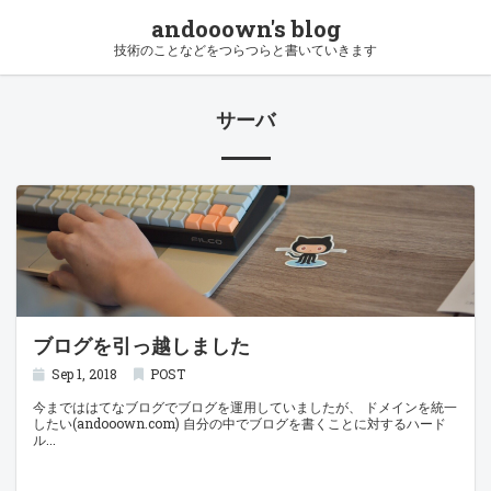
andooown's blog
技術のことなどをつらつらと書いていきます
サーバ
ブログを引っ越しました
Sep 1, 2018
POST
今までははてなブログでブログを運用していましたが、 ドメインを統一
したい(andooown.com) 自分の中でブログを書くことに対するハード
ル