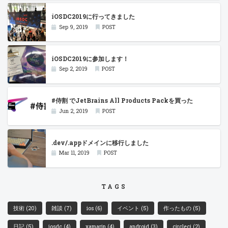
iOSDC2019に行ってきました
Sep 9, 2019
POST
iOSDC2019に参加します！
Sep 2, 2019
POST
#侍割 でJetBrains All Products Packを買った
Jun 2, 2019
POST
.dev/.appドメインに移行しました
Mar 11, 2019
POST
TAGS
技術
(20)
雑談
(7)
ios
(6)
イベント
(5)
作ったもの
(5)
日記
(5)
iosdc
(4)
xamarin
(4)
android
(3)
circleci
(2)