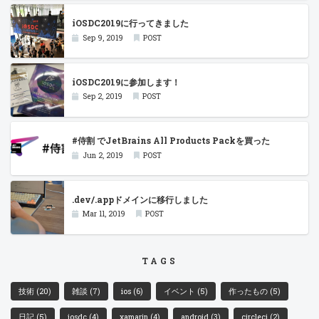
iOSDC2019に行ってきました
Sep 9, 2019
POST
iOSDC2019に参加します！
Sep 2, 2019
POST
#侍割 でJetBrains All Products Packを買った
Jun 2, 2019
POST
.dev/.appドメインに移行しました
Mar 11, 2019
POST
TAGS
技術
(20)
雑談
(7)
ios
(6)
イベント
(5)
作ったもの
(5)
日記
(5)
iosdc
(4)
xamarin
(4)
android
(3)
circleci
(2)