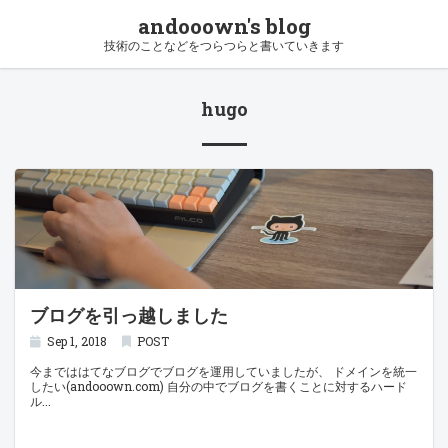
andooown's blog
技術のことなどをつらつらと書いていきます
hugo
ブログを引っ越しました
Sep 1, 2018
POST
今までははてなブログでブログを運用していましたが、 ドメインを統一
したい(andooown.com) 自分の中でブログを書くことに対するハード
ル