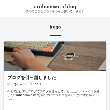
andooown's blog
技術のことなどをつらつらと書いていきます
hugo
ブログを引っ越しました
Sep 1, 2018
POST
今までははてなブログでブログを運用していましたが、 ドメインを統一
したい(andooown.com) 自分の中でブログを書くことに対するハード
ル