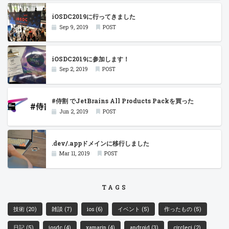
iOSDC2019に行ってきました
Sep 9, 2019
POST
iOSDC2019に参加します！
Sep 2, 2019
POST
#侍割 でJetBrains All Products Packを買った
Jun 2, 2019
POST
.dev/.appドメインに移行しました
Mar 11, 2019
POST
TAGS
技術
(20)
雑談
(7)
ios
(6)
イベント
(5)
作ったもの
(5)
日記
(5)
iosdc
(4)
xamarin
(4)
android
(3)
circleci
(2)