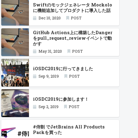
Swiftのモックジェネレータ Mockolo
に機能追加してプロダクトに導入した話
Dec 10, 2020
POST
GitHub Actions上に構築したDanger
をpull_request_reviewイベントで動
かす
May 31, 2020
POST
iOSDC2019に行ってきました
Sep 9, 2019
POST
iOSDC2019に参加します！
Sep 2, 2019
POST
#侍割 でJetBrains All Products
Packを買った