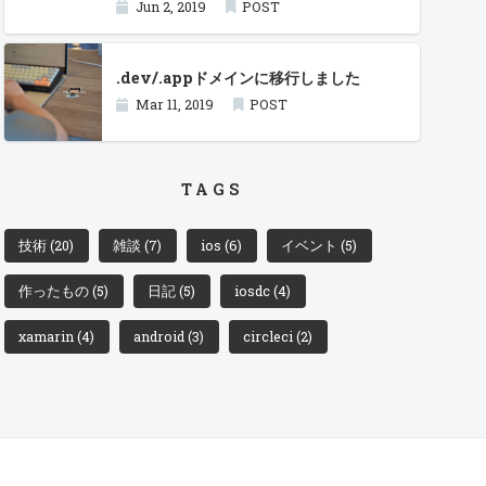
Jun 2, 2019
POST
.dev/.appドメインに移行しました
Mar 11, 2019
POST
TAGS
技術
(20)
雑談
(7)
ios
(6)
イベント
(5)
作ったもの
(5)
日記
(5)
iosdc
(4)
xamarin
(4)
android
(3)
circleci
(2)