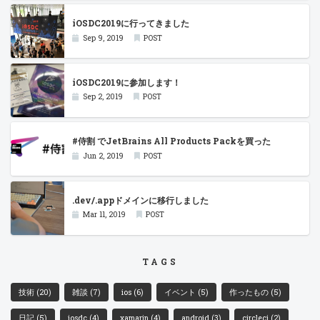
iOSDC2019に行ってきました
Sep 9, 2019
POST
iOSDC2019に参加します！
Sep 2, 2019
POST
#侍割 でJetBrains All Products Packを買った
Jun 2, 2019
POST
.dev/.appドメインに移行しました
Mar 11, 2019
POST
TAGS
技術
(20)
雑談
(7)
ios
(6)
イベント
(5)
作ったもの
(5)
日記
(5)
iosdc
(4)
xamarin
(4)
android
(3)
circleci
(2)